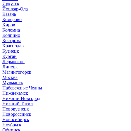
Иркутск
Йошкар-Ола
Казань
Кемерово
Киров
Коломна
Колпино
Кострома
Краснодар
Кузнецк
Курган
Лермонтов
Липецк
Магнитогорск
Москва
Мурманск
Набережные Челны
Нижнекамск
Нижний Новгород
Нижний Тагил
Новокузнецк
Новороссийск
Новосибирск
Ноябрьск
Обнинск