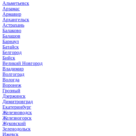
Альметьевск
Арзамас
Армавир
Архангельск
Астрахань
Балаково
Балашов
Барнаул
Батайск
Белгород
Бийск
Великий Новгород
Владимир
Волгоград
Вологда
Воронеж
Грозный
Дзержинск
Димитровград
Екатеринбург
Железноводск
Железногорск
Жуковский
Зеленодольск
Ижевск