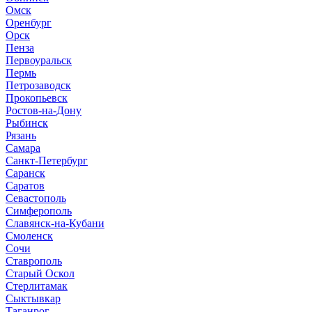
Омск
Оренбург
Орск
Пенза
Первоуральск
Пермь
Петрозаводск
Прокопьевск
Ростов-на-Дону
Рыбинск
Рязань
Самара
Санкт-Петербург
Саранск
Саратов
Севастополь
Симферополь
Славянск-на-Кубани
Смоленск
Сочи
Ставрополь
Старый Оскол
Стерлитамак
Сыктывкар
Таганрог