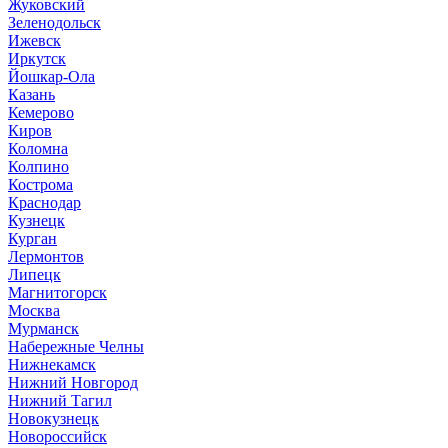
Жуковский
Зеленодольск
Ижевск
Иркутск
Йошкар-Ола
Казань
Кемерово
Киров
Коломна
Колпино
Кострома
Краснодар
Кузнецк
Курган
Лермонтов
Липецк
Магнитогорск
Москва
Мурманск
Набережные Челны
Нижнекамск
Нижний Новгород
Нижний Тагил
Новокузнецк
Новороссийск