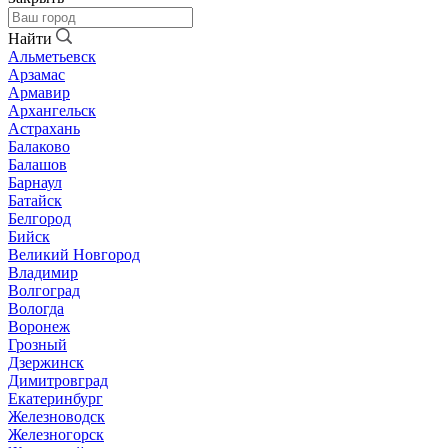
Найти
Альметьевск
Арзамас
Армавир
Архангельск
Астрахань
Балаково
Балашов
Барнаул
Батайск
Белгород
Бийск
Великий Новгород
Владимир
Волгоград
Вологда
Воронеж
Грозный
Дзержинск
Димитровград
Екатеринбург
Железноводск
Железногорск