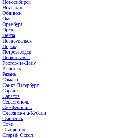
Новосибирск
Ноябрьск
Обнинск
Омск
Оренбург
Орск
Пенза
Первоуральск
Пермь
Петрозаводск
Прокопьевск
Ростов-на-Дону
Рыбинск
Рязань
Самара
Санкт-Петербург
Саранск
Саратов
Севастополь
Симферополь
Славянск-на-Кубани
Смоленск
Сочи
Ставрополь
Старый Оскол