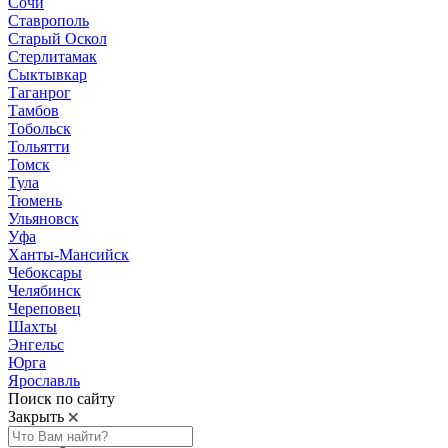
Сочи
Ставрополь
Старый Оскол
Стерлитамак
Сыктывкар
Таганрог
Тамбов
Тобольск
Тольятти
Томск
Тула
Тюмень
Ульяновск
Уфа
Ханты-Мансийск
Чебоксары
Челябинск
Череповец
Шахты
Энгельс
Юрга
Ярославль
Поиск по сайту
Закрыть