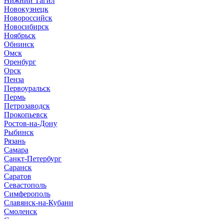
Нижний Тагил
Новокузнецк
Новороссийск
Новосибирск
Ноябрьск
Обнинск
Омск
Оренбург
Орск
Пенза
Первоуральск
Пермь
Петрозаводск
Прокопьевск
Ростов-на-Дону
Рыбинск
Рязань
Самара
Санкт-Петербург
Саранск
Саратов
Севастополь
Симферополь
Славянск-на-Кубани
Смоленск