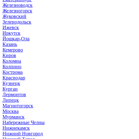
Железноводск
Железногорск
Жуковский
Зеленодольск
Ижевск
Иркутск
Йошкар-Ола
Казань
Кемерово
Киров
Коломна
Колпино
Кострома
Краснодар
Кузнецк
Курган
Лермонтов
Липецк
Магнитогорск
Москва
Мурманск
Набережные Челны
Нижнекамск
Нижний Новгород