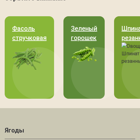
Фасоль
Зеленый
Шпин
стручковая
горошек
резан
Ягоды