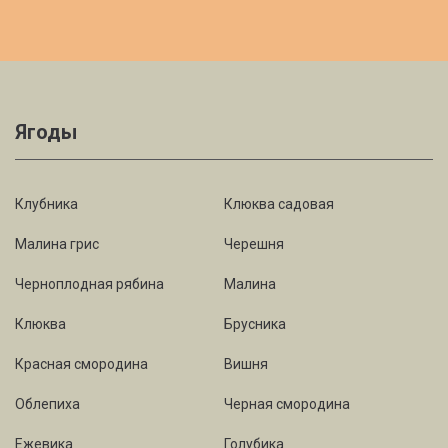
Ягоды
Клубника
Клюква садовая
Малина грис
Черешня
Черноплодная рябина
Малина
Клюква
Брусника
Красная смородина
Вишня
Облепиха
Черная смородина
Ежевика
Голубика